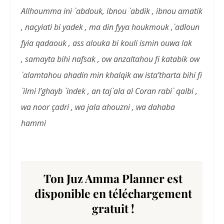
Allhoumma ini `abdouk, ibnou `abdik , ibnou amatik
, naçyiati bi yadek , ma din fyya houkmouk ,`adloun
fyia qadaouk , ass alouka bi kouli ismin ouwa lak
, samayta bihi nafsak , ow anzaltahou fi katabik ow
`alamtahou ahadin min khalqik aw ista’tharta bihi fi
`ilmi l’ghayb `indek ,
an taj`ala al Coran rabi` qalbi ,
wa noor çadri , wa jala ahouzni , wa dahaba
hammi