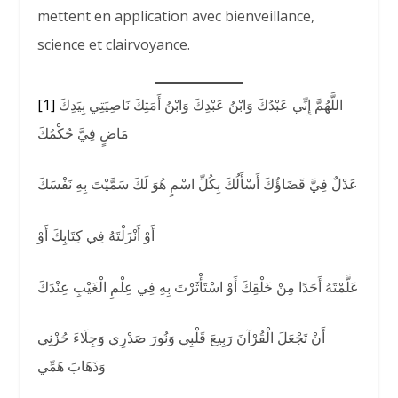
mettent en application avec bienveillance,
science et clairvoyance.
[1]
اللَّهُمَّ إِنِّي عَبْدُكَ وَابْنُ عَبْدِكَ وَابْنُ أَمَتِكَ نَاصِيَتِي بِيَدِكَ
مَاضٍ فِيَّ حُكْمُكَ
عَدْلٌ فِيَّ قَضَاؤُكَ أَسْأَلُكَ بِكُلِّ اسْمٍ هُوَ لَكَ سَمَّيْتَ بِهِ نَفْسَكَ
أَوْ أَنْزَلْتَهُ فِي كِتَابِكَ أَوْ
عَلَّمْتَهُ أَحَدًا مِنْ خَلْقِكَ أَوْ اسْتَأْثَرْتَ بِهِ فِي عِلْمِ الْغَيْبِ عِنْدَكَ
أَنْ تَجْعَلَ الْقُرْآنَ رَبِيعَ قَلْبِي وَنُورَ صَدْرِي وَجِلَاءَ حُزْنِي
وَذَهَابَ هَمِّي