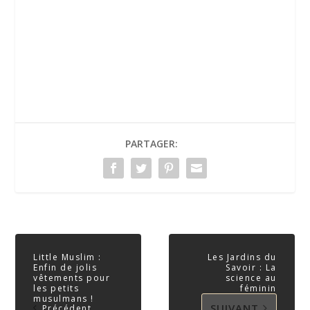
PARTAGER:
Little Muslim :
Les Jardins du
Enfin de jolis
Savoir : La
vêtements pour
science au
les petits
féminin
musulmans !
SUIVANT
Précédent