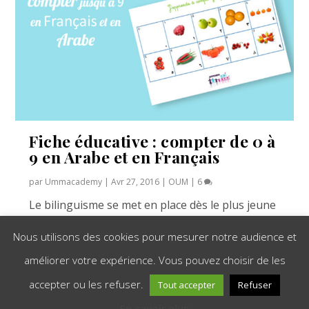
Fiche éducative : compter de 0 à
9 en Arabe et en Français
par
Ummacademy
|
Avr 27, 2016
|
OUM
|
6
Le bilinguisme se met en place dès le plus jeune
âge. Il est important de transmettre la langue...
Nous utilisons des cookies pour mesurer notre audience et
améliorer votre expérience. Vous pouvez choisir de les
EN SAVOIR PLUS
accepter ou les refuser.
Tout accepter
Refuser
En savoir plus